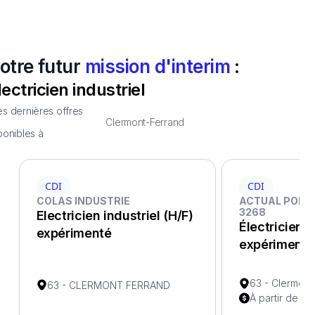
otre futur
mission d'interim
:
lectricien industriel
s dernières offres
Clermont-Ferrand
ponibles à
CDI
CDI
COLAS INDUSTRIE
ACTUAL PONT
3268
Electricien industriel (H/F)
Électricien i
expérimenté
expérimenté
63 - Clermont
63 - CLERMONT FERRAND
À partir de 18