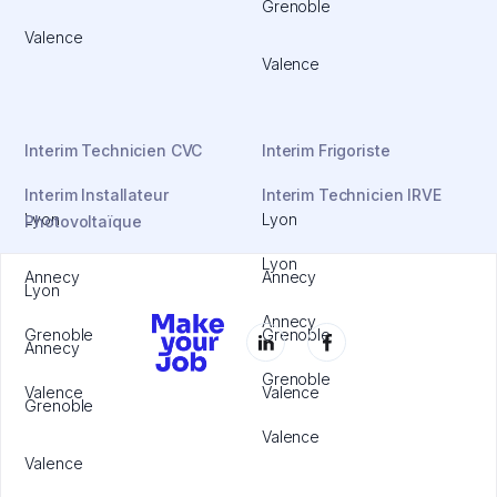
Grenoble
Valence
Valence
Interim Technicien CVC
Interim Frigoriste
Interim Installateur
Interim Technicien IRVE
Lyon
Lyon
Photovoltaïque
Lyon
Annecy
Annecy
Lyon
Annecy
Grenoble
Grenoble
Annecy
Grenoble
Valence
Valence
Grenoble
Valence
Valence