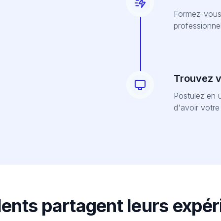
Formez-vous 
professionnel
Trouvez vo
Postulez en u
d'avoir votr
lents partagent leurs expé