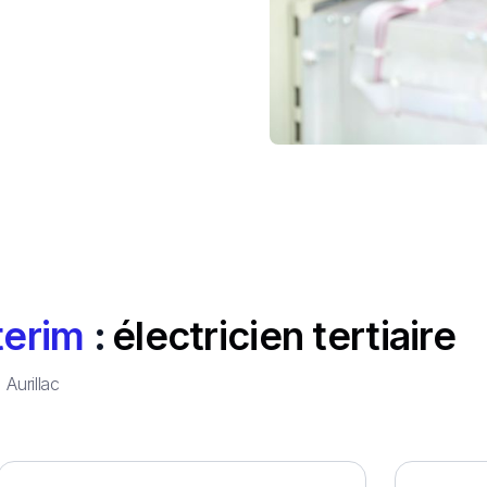
terim
:
électricien tertiaire
à
Aurillac