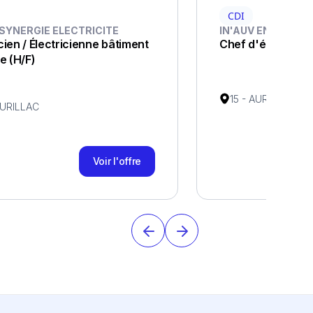
CDI
SYNERGIE ELECTRICITE
IN'AUV ENERGIES
cien / Électricienne bâtiment
Chef d'équipe éle
re (H/F)
15 - AURILLAC
AURILLAC
Voir l'offre