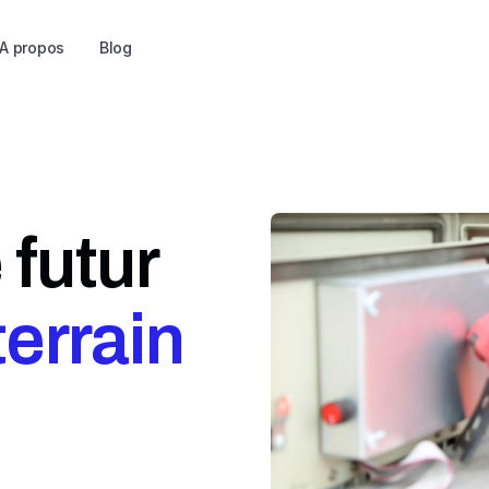
A propos
Blog
 futur
 terrain