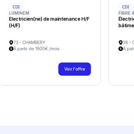
CDI
CDI
LUMINEM
FIBRE 
Electricien(ne) de maintenance H/F
Électri
(H/F)
bâtime
73 - CHAMBERY
38 -
À partir de 1900€ /mois
À par
Voir l'offre