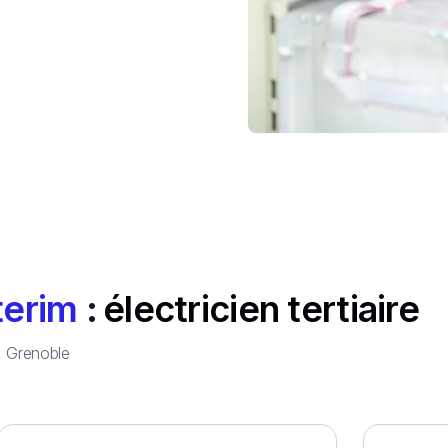
terim
:
électricien tertiaire
à
Grenoble