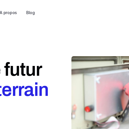
A propos
Blog
 futur
 terrain