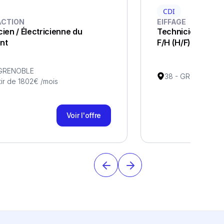
CDI
ACTION
EIFFAGE
cien / Électricienne du
Technicien de m
nt
F/H (H/F)
 GRENOBLE
38 - GRENOBLE
tir de 1802€ /mois
Voir l'offre