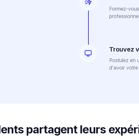
Formez-vous 
professionnel
Trouvez vo
Postulez en u
d'avoir votr
lents partagent leurs expé