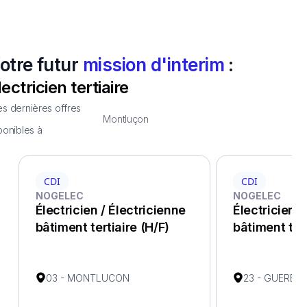
otre futur
mission d'interim
:
lectricien tertiaire
s dernières offres
Montluçon
ponibles à
CDI
CDI
NOGELEC
NOGELEC
Électricien / Électricienne
Électricien /
bâtiment tertiaire (H/F)
bâtiment tert
03 - MONTLUCON
23 - GUERET