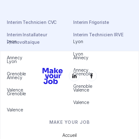
Interim Technicien CVC
Interim Frigoriste
Interim Installateur
Interim Technicien IRVE
Lyon
Lyon
Photovoltaïque
Lyon
Annecy
Annecy
Lyon
Annecy
Grenoble
Grenoble
Annecy
Grenoble
Valence
Valence
Grenoble
Valence
Valence
MAKE YOUR JOB
Accueil