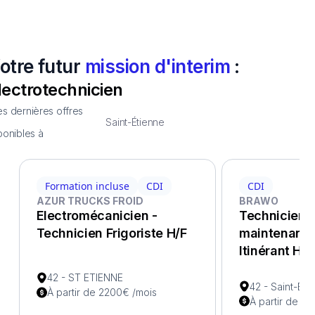
otre futur
mission d'interim
:
lectrotechnicien
s dernières offres
Saint-Étienne
ponibles à
Formation incluse
CDI
CDI
AZUR TRUCKS FROID
BRAWO
Electromécanicien -
Technicien 
Technicien Frigoriste H/F
maintenance
Itinérant H/F
42 - ST ETIENNE
42 - Saint-Éti
À partir de 2200€ /mois
À partir de 2