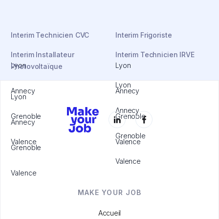
Interim Technicien CVC
Interim Frigoriste
Interim Installateur
Interim Technicien IRVE
Lyon
Lyon
Photovoltaïque
Lyon
Annecy
Annecy
Lyon
Annecy
Grenoble
Grenoble
Annecy
Grenoble
Valence
Valence
Grenoble
Valence
Valence
MAKE YOUR JOB
Accueil