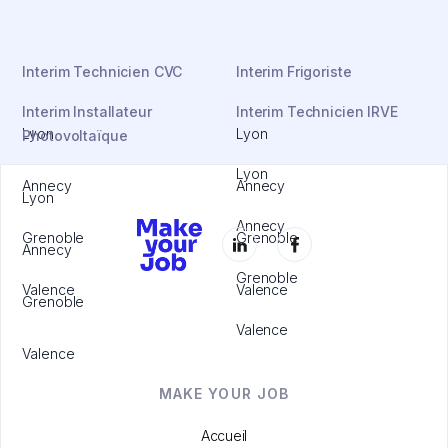
Interim Technicien CVC
Interim Frigoriste
Interim Installateur
Interim Technicien IRVE
Lyon
Lyon
Photovoltaïque
Lyon
Annecy
Annecy
Lyon
Annecy
Grenoble
Grenoble
Annecy
Grenoble
Valence
Valence
Grenoble
Valence
Valence
MAKE YOUR JOB
Accueil