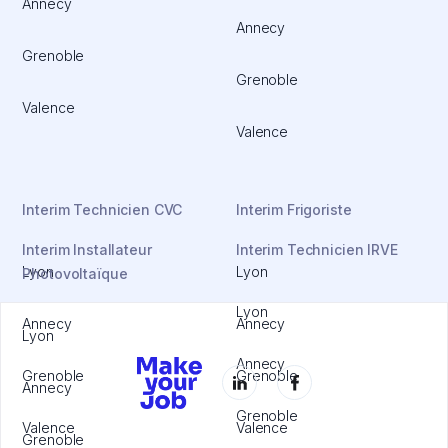
Annecy
Annecy
Grenoble
Grenoble
Valence
Valence
Interim Technicien CVC
Interim Frigoriste
Interim Installateur
Interim Technicien IRVE
Lyon
Lyon
Photovoltaïque
Lyon
Annecy
Annecy
Lyon
Annecy
Grenoble
Grenoble
Annecy
Grenoble
Valence
Valence
Grenoble