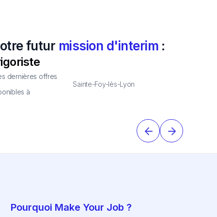
otre futur
mission d'interim
:
rigoriste
s dernières offres
Sainte-Foy-lès-Lyon
ponibles à
Pourquoi Make Your Job ?