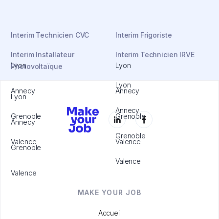
Interim Technicien CVC
Interim Frigoriste
Interim Installateur
Interim Technicien IRVE
Lyon
Lyon
Photovoltaïque
Lyon
Annecy
Annecy
Lyon
Annecy
Grenoble
Grenoble
Annecy
Grenoble
Valence
Valence
Grenoble
Valence
Valence
MAKE YOUR JOB
Accueil