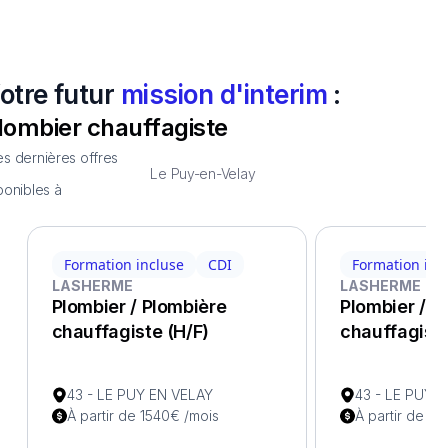
otre futur
mission d'interim
:
lombier chauffagiste
s dernières offres
Le Puy-en-Velay
ponibles à
Formation incluse
CDI
Formation inc
LASHERME
LASHERME
Plombier / Plombière
Plombier / P
chauffagiste (H/F)
chauffagiste
43 - LE PUY EN VELAY
43 - LE PUY 
À partir de 1540€ /mois
À partir de 15