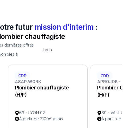
otre futur
mission d'interim
:
lombier chauffagiste
s dernières offres
Lyon
ponibles à
CDD
CDD
ASAP.WORK
APROJOB - LY
Plombier chauffagiste
Plombier Ch
(H/F)
(H/F)
69 - LYON 02
69 - VAULX E
À partir de 2100€ /mois
À partir de 1