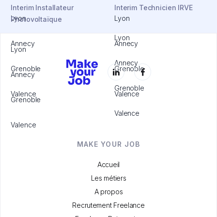
Interim Installateur
Interim Technicien IRVE
Lyon
Lyon
Photovoltaïque
Lyon
Annecy
Annecy
Lyon
Annecy
Grenoble
Grenoble
Annecy
Grenoble
Valence
Valence
Grenoble
Valence
Valence
MAKE YOUR JOB
Accueil
Les métiers
A propos
Recrutement Freelance