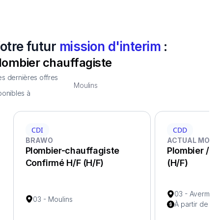
otre futur
mission d'interim
:
lombier chauffagiste
s dernières offres
Moulins
ponibles à
CDI
CDD
BRAWO
ACTUAL MOULI
Plombier-chauffagiste
Plombier / c
Confirmé H/F (H/F)
(H/F)
03 - Avermes
03 - Moulins
À partir de 2