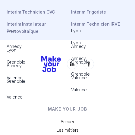
Interim Technicien CVC
Interim Frigoriste
Interim Installateur
Interim Technicien IRVE
Lyon
Lyon
Photovoltaïque
Lyon
Annecy
Annecy
Lyon
Annecy
Grenoble
Grenoble
Annecy
Grenoble
Valence
Valence
Grenoble
Valence
Valence
MAKE YOUR JOB
Accueil
Les métiers