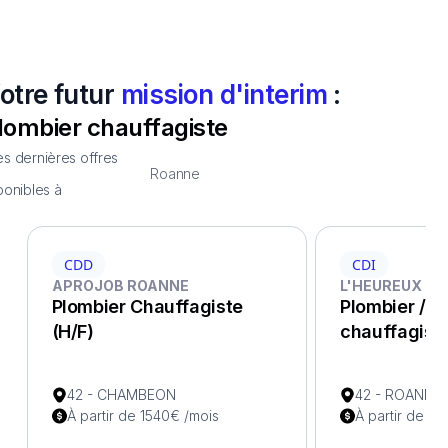
otre futur
mission d'interim
:
lombier chauffagiste
s dernières offres
Roanne
ponibles à
CDD
CDI
APROJOB ROANNE
L'HEUREUX TA
Plombier Chauffagiste
Plombier / P
(H/F)
chauffagiste
42 - CHAMBEON
42 - ROANNE
À partir de 1540€ /mois
À partir de 17