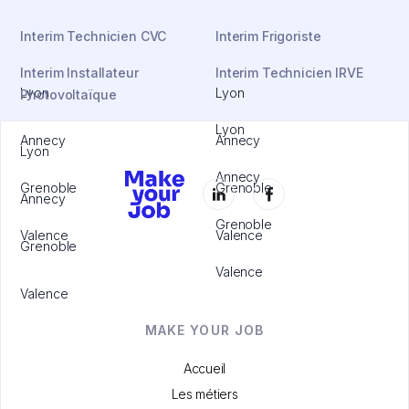
Interim Technicien CVC
Interim Frigoriste
Interim Installateur
Interim Technicien IRVE
Lyon
Lyon
Photovoltaïque
Lyon
Annecy
Annecy
Lyon
Annecy
Grenoble
Grenoble
Annecy
Grenoble
Valence
Valence
Grenoble
Valence
Valence
MAKE YOUR JOB
Accueil
Les métiers