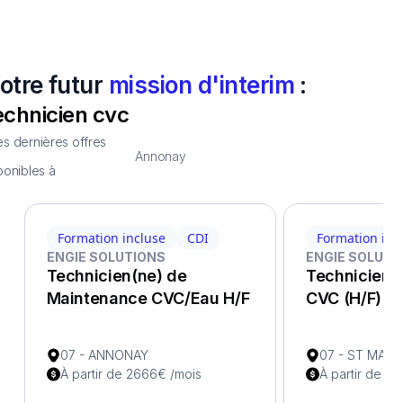
otre futur
mission d'interim
:
echnicien cvc
s dernières offres
Annonay
ponibles à
Formation incluse
CDI
Formation inc
ENGIE SOLUTIONS
ENGIE SOLUTI
Technicien(ne) de
Technicien e
Maintenance CVC/Eau H/F
CVC (H/F)
07 - ANNONAY
07 - ST MAR
À partir de 2666€ /mois
À partir de 2