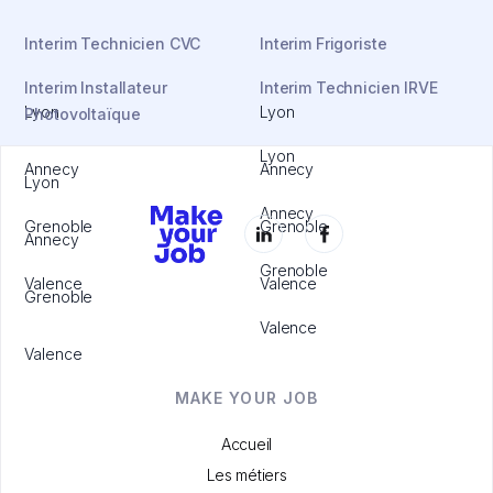
Interim Technicien CVC
Interim Frigoriste
Interim Installateur
Interim Technicien IRVE
Lyon
Lyon
Photovoltaïque
Lyon
Annecy
Annecy
Lyon
Annecy
Grenoble
Grenoble
Annecy
Grenoble
Valence
Valence
Grenoble
Valence
Valence
MAKE YOUR JOB
Accueil
Les métiers