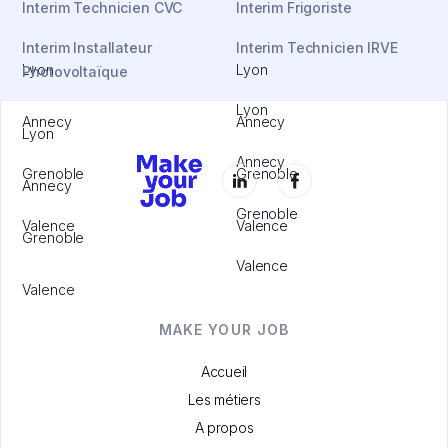
Interim Technicien CVC
Interim Frigoriste
Interim Installateur
Interim Technicien IRVE
Lyon
Lyon
Photovoltaïque
Lyon
Annecy
Annecy
Lyon
Annecy
Grenoble
Grenoble
Annecy
Grenoble
Valence
Valence
Grenoble
Valence
Valence
MAKE YOUR JOB
Accueil
Les métiers
A propos