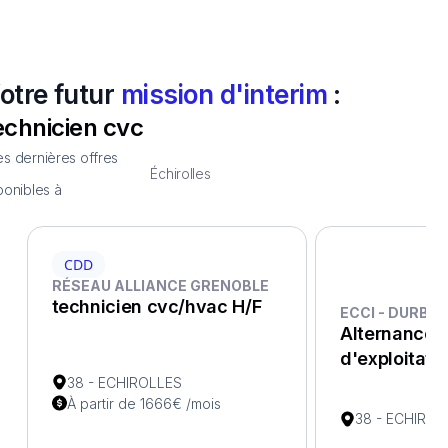
otre futur
mission d'interim
:
echnicien cvc
s dernières offres
Échirolles
ponibles à
CDD
RÉSEAU ALLIANCE GRENOBLE
F
technicien cvc/hvac H/F
ECCI - DURBI
Alternance 
d'exploitatio
38 - ECHIROLLES
À partir de 1666€ /mois
38 - ECHIROL