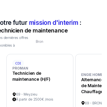
otre futur
mission d'interim
:
echnicien de maintenance
s dernières offres
Bron
ponibles à
CDI
PROMAN
F
Technicien de
ENGIE HOME S
maintenance (H/F)
Alternance -
de Mainten
Chauffage (
69 - Meyzieu
À partir de 2500€ /mois
69 - BRON