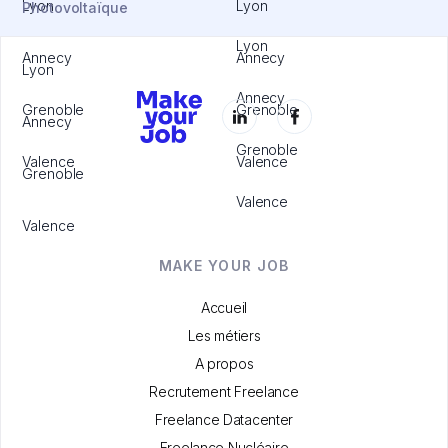
Lyon
Lyon
Photovoltaïque
Lyon
Annecy
Annecy
Lyon
Annecy
Grenoble
Grenoble
Annecy
Grenoble
Valence
Valence
Grenoble
Valence
Valence
MAKE YOUR JOB
Accueil
Les métiers
A propos
Recrutement Freelance
Freelance Datacenter
Freelance Nucléaire