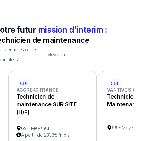
otre futur
mission d'interim
:
echnicien de maintenance
s dernières offres
Meyzieu
ponibles à
CDI
CDI
AGGREKO FRANCE
VANTIVE S.A.S
Technicien de
Technicien 
maintenance SUR SITE
Maintenance
(H/F)
69 - Meyzieu
69 - Meyzieu
À partir de 2333€ /mois