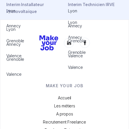
Interim Installateur
Interim Technicien IRVE
Lyon
Lyon
Photovoltaïque
Lyon
Annecy
Annecy
Lyon
Annecy
Grenoble
Grenoble
Annecy
Grenoble
Valence
Valence
Grenoble
Valence
Valence
MAKE YOUR JOB
Accueil
Les métiers
A propos
Recrutement Freelance