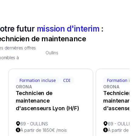
otre futur
mission d'interim
:
echnicien de maintenance
s dernières offres
Oullins
ponibles à
Formation incluse
CDI
Formation inc
ORONA
ORONA
Technicien de
Technicien 
maintenance
maintenanc
d'ascenseurs Lyon (H/F)
d'ascenseur
69 - OULLINS
69 - OULLINS
À partir de 1850€ /mois
À partir de 1