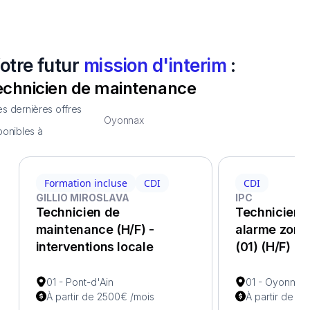
otre futur
mission d'interim
:
echnicien de maintenance
s dernières offres
Oyonnax
ponibles à
Formation incluse
CDI
CDI
GILLIO MIROSLAVA
IPC
Technicien de
Technicien 
maintenance (H/F) -
alarme zon
interventions locale
(01) (H/F)
01 - Pont-d'Ain
01 - Oyonnax
À partir de 2500€ /mois
À partir de 1