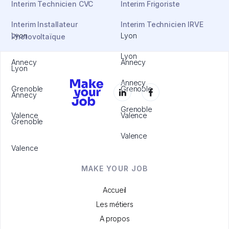
Interim Technicien CVC
Interim Frigoriste
Interim Installateur
Interim Technicien IRVE
Lyon
Lyon
Photovoltaïque
Lyon
Annecy
Annecy
Lyon
Annecy
Grenoble
Grenoble
Annecy
Grenoble
Valence
Valence
Grenoble
Valence
Valence
MAKE YOUR JOB
Accueil
Les métiers
A propos