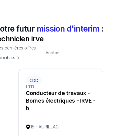
otre futur
mission d'interim
:
echnicien irve
s dernières offres
Aurillac
ponibles à
CDD
LTD
Conducteur de travaux -
Bornes électriques - IRVE -
b
15 - AURILLAC