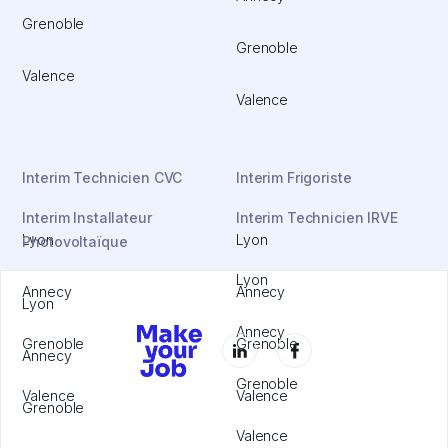
Grenoble
Grenoble
Valence
Valence
Interim Technicien CVC
Interim Frigoriste
Interim Installateur
Interim Technicien IRVE
Lyon
Lyon
Photovoltaïque
Lyon
Annecy
Annecy
Lyon
Annecy
Grenoble
Grenoble
Annecy
Grenoble
Valence
Valence
Grenoble
Valence