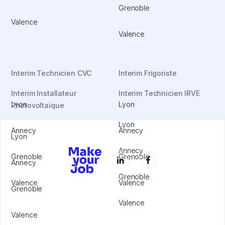
Grenoble
Valence
Valence
Interim Technicien CVC
Interim Frigoriste
Interim Installateur
Interim Technicien IRVE
Lyon
Lyon
Photovoltaïque
Lyon
Annecy
Annecy
Lyon
Annecy
Grenoble
Grenoble
Annecy
Grenoble
Valence
Valence
Grenoble
Valence
Valence