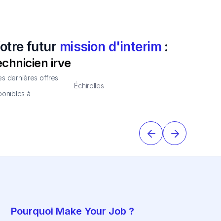
otre futur
mission d'interim
:
echnicien irve
s dernières offres
Échirolles
ponibles à
Pourquoi Make Your Job ?