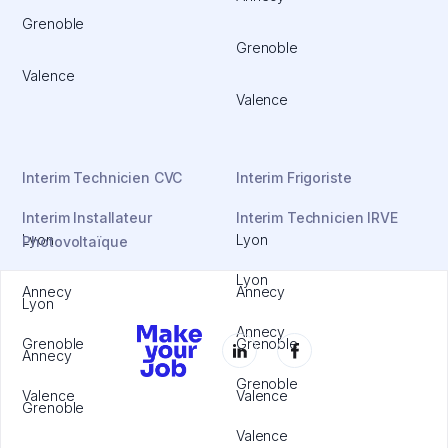
Grenoble
Grenoble
Valence
Valence
Interim Technicien CVC
Interim Frigoriste
Interim Installateur
Interim Technicien IRVE
Lyon
Lyon
Photovoltaïque
Lyon
Annecy
Annecy
Lyon
Annecy
Grenoble
Grenoble
Annecy
Grenoble
Valence
Valence
Grenoble
Valence