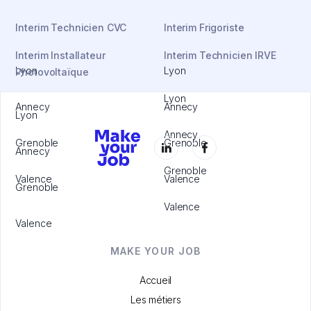
Interim Technicien CVC
Interim Frigoriste
Interim Installateur
Interim Technicien IRVE
Lyon
Lyon
Photovoltaïque
Lyon
Annecy
Annecy
Lyon
Annecy
Grenoble
Grenoble
Annecy
Grenoble
Valence
Valence
Grenoble
Valence
Valence
MAKE YOUR JOB
Accueil
Les métiers