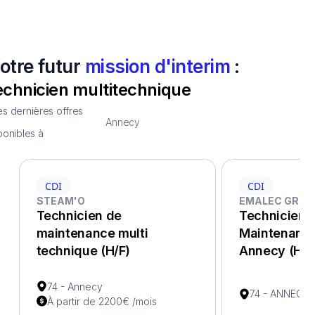
otre futur
mission d'interim
:
echnicien multitechnique
s dernières offres
Annecy
ponibles à
CDI
CDI
STEAM'O
EMALEC GROU
Technicien de
Technicien 
maintenance multi
Maintenance
technique (H/F)
Annecy (H/F
74 - Annecy
74 - ANNECY
À partir de 2200€ /mois