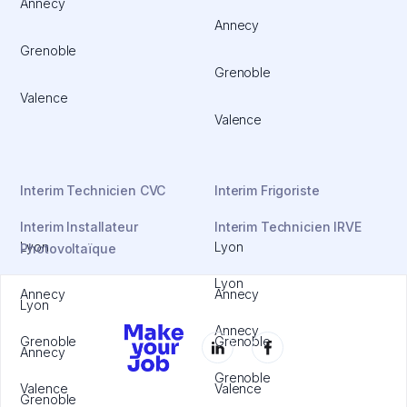
Annecy
Annecy
Grenoble
Grenoble
Valence
Valence
Interim Technicien CVC
Interim Frigoriste
Interim Installateur
Interim Technicien IRVE
Lyon
Lyon
Photovoltaïque
Lyon
Annecy
Annecy
Lyon
Annecy
Grenoble
Grenoble
Annecy
Grenoble
Valence
Valence
Grenoble