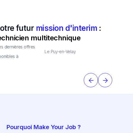
otre futur
mission d'interim
:
echnicien multitechnique
s dernières offres
Le Puy-en-Velay
ponibles à
Pourquoi Make Your Job ?