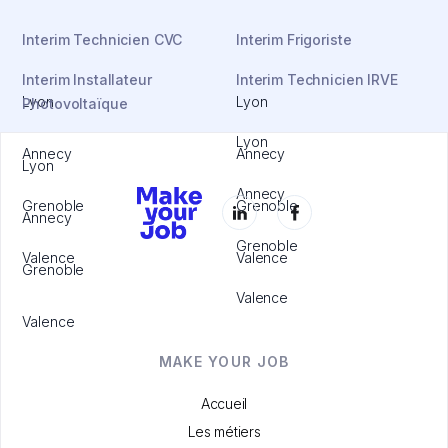
Interim Technicien CVC
Interim Frigoriste
Interim Installateur
Interim Technicien IRVE
Lyon
Lyon
Photovoltaïque
Lyon
Annecy
Annecy
Lyon
Annecy
Grenoble
Grenoble
Annecy
Grenoble
Valence
Valence
Grenoble
Valence
Valence
MAKE YOUR JOB
Accueil
Les métiers