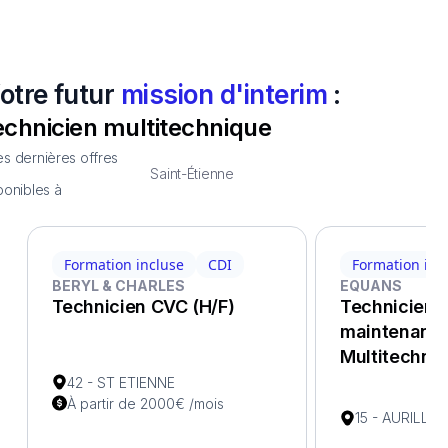
otre futur
mission d'interim
:
echnicien multitechnique
s dernières offres
Saint-Étienne
ponibles à
Formation incluse
CDI
Formation inc
BERYL & CHARLES
EQUANS
Technicien CVC (H/F)
Technicien 
maintenance
Multitechniq
42 - ST ETIENNE
À partir de 2000€ /mois
15 - AURILLA