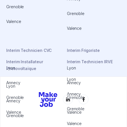
Grenoble
Grenoble
Valence
Valence
Interim Technicien CVC
Interim Frigoriste
Interim Installateur
Interim Technicien IRVE
Lyon
Lyon
Photovoltaïque
Lyon
Annecy
Annecy
Lyon
Annecy
Grenoble
Grenoble
Annecy
Grenoble
Valence
Valence
Grenoble
Valence