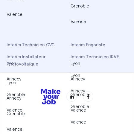
Grenoble
Valence
Valence
Interim Technicien CVC
Interim Frigoriste
Interim Installateur
Interim Technicien IRVE
Lyon
Lyon
Photovoltaïque
Lyon
Annecy
Annecy
Lyon
Annecy
Grenoble
Grenoble
Annecy
Grenoble
Valence
Valence
Grenoble
Valence
Valence