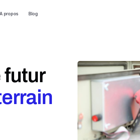
A propos
Blog
 futur
 terrain