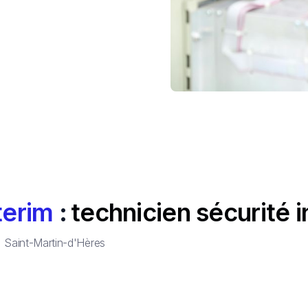
terim
:
technicien sécurité i
à
Saint-Martin-d'Hères