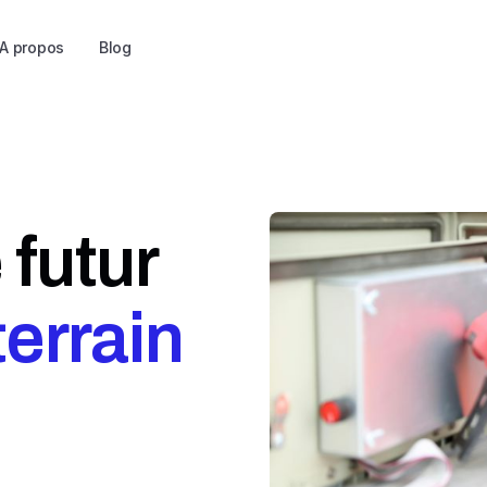
A propos
Blog
 futur
 terrain