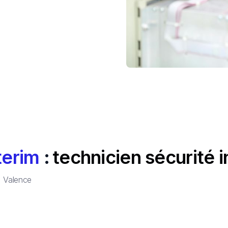
terim
:
technicien sécurité i
à
Valence