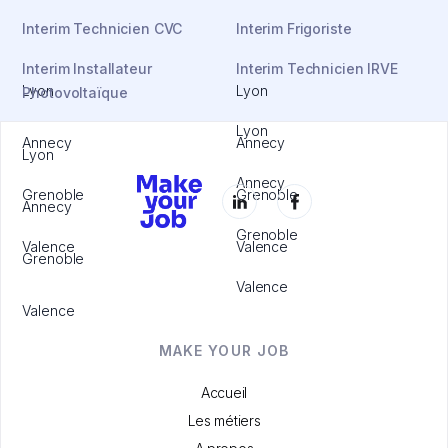
Interim Technicien CVC
Interim Frigoriste
Interim Installateur
Interim Technicien IRVE
Lyon
Lyon
Photovoltaïque
Lyon
Annecy
Annecy
Lyon
Annecy
Grenoble
Grenoble
Annecy
Grenoble
Valence
Valence
Grenoble
Valence
Valence
MAKE YOUR JOB
Accueil
Les métiers