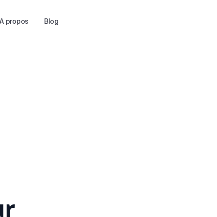
A propos
Blog
ur