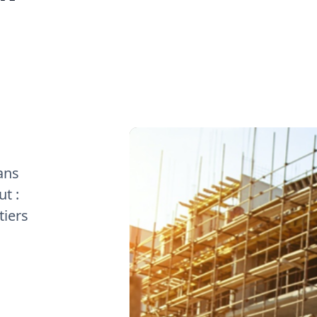
ans
t :
tiers