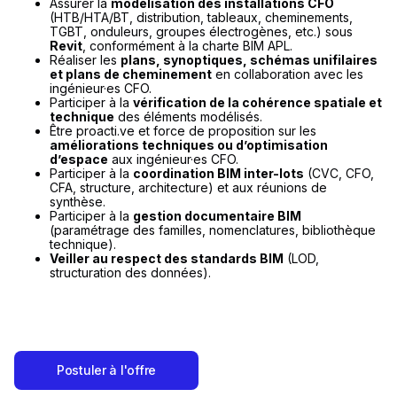
Assurer la
modélisation des installations CFO
(HTB/HTA/BT, distribution, tableaux, cheminements,
TGBT, onduleurs, groupes électrogènes, etc.) sous
Revit
, conformément à la charte BIM APL.
Réaliser les
plans, synoptiques, schémas unifilaires
et plans de cheminement
en collaboration avec les
ingénieur·es CFO.
Participer à la
vérification de la cohérence spatiale et
technique
des éléments modélisés.
Être proacti.ve et force de proposition sur les
améliorations techniques ou d’optimisation
d’espace
aux ingénieur·es CFO.
Participer à la
coordination BIM inter-lots
(CVC, CFO,
CFA, structure, architecture) et aux réunions de
synthèse.
Participer à la
gestion documentaire BIM
(paramétrage des familles, nomenclatures, bibliothèque
technique).
Veiller au respect des standards BIM
(LOD,
structuration des données).
Postuler à l'offre